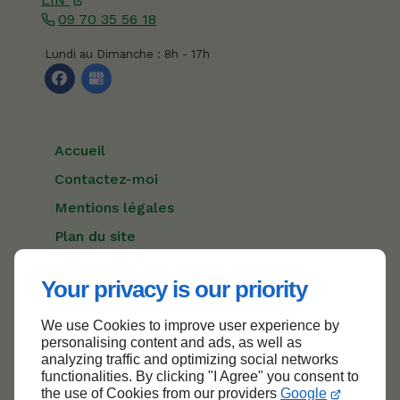
09 70 35 56 18
Lundi au Dimanche : 8h - 17h
Accueil
Contactez-moi
Mentions légales
Plan du site
Your privacy is our priority
We use Cookies to improve user experience by
Haut de page
personalising content and ads, as well as
analyzing traffic and optimizing social networks
functionalities. By clicking "I Agree" you consent to
the use of Cookies from our providers
Google